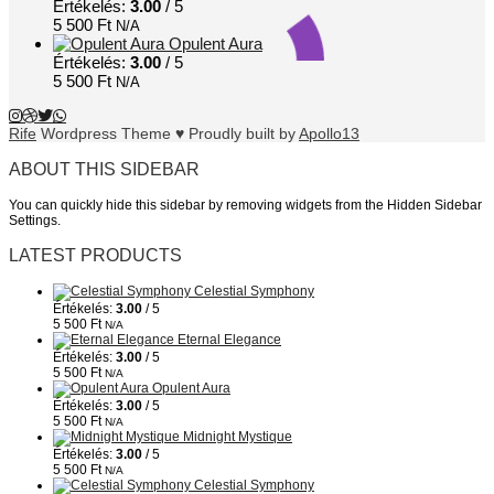
Értékelés:
3.00
/ 5
5 500
Ft
N/A
Opulent Aura
Értékelés:
3.00
/ 5
5 500
Ft
N/A
Rife
Wordpress Theme ♥ Proudly built by
Apollo13
ABOUT THIS SIDEBAR
You can quickly hide this sidebar by removing widgets from the Hidden Sidebar
Settings.
LATEST PRODUCTS
Celestial Symphony
Értékelés:
3.00
/ 5
5 500
Ft
N/A
Eternal Elegance
Értékelés:
3.00
/ 5
5 500
Ft
N/A
Opulent Aura
Értékelés:
3.00
/ 5
5 500
Ft
N/A
Midnight Mystique
Értékelés:
3.00
/ 5
5 500
Ft
N/A
Celestial Symphony