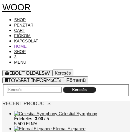
WOOR
SHOP
PÉNZTÁR
CART
FIÓKOM
KAPCSOLAT
HOME
SHOP
3
MENU
Keresés
0
Bolt oldalsáv
Főmenü
További információ
RECENT PRODUCTS
Celestial Symphony
Értékelés:
3.00
/ 5
5 500
Ft
N/A
Eternal Elegance